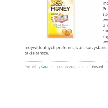
mo
Po
sp
wo
dr
ci
si
wo
indywidualnych preferencji, ale korzystanie
także tańsze.
Posted by
Sara
/
/
Posted in
4 LISTOPADA, 2018