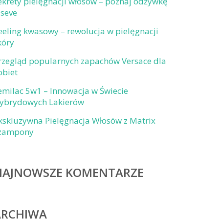
ekrety pielęgnacji włosów – poznaj odżywkę
lseve
eeling kwasowy – rewolucja w pielęgnacji
kóry
rzegląd popularnych zapachów Versace dla
obiet
emilac 5w1 – Innowacja w Świecie
ybrydowych Lakierów
kskluzywna Pielęgnacja Włosów z Matrix
zampony
NAJNOWSZE KOMENTARZE
ARCHIWA