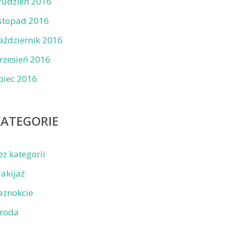
rudzień 2016
istopad 2016
aździernik 2016
rzesień 2016
ipiec 2016
KATEGORIE
ez kategorii
akijaż
aznokcie
roda