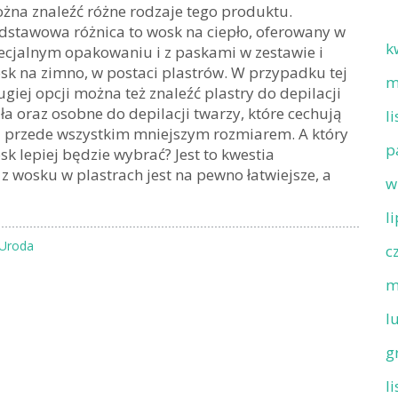
żna znaleźć różne rodzaje tego produktu.
dstawowa różnica to wosk na ciepło, oferowany w
k
ecjalnym opakowaniu i z paskami w zestawie i
sk na zimno, w postaci plastrów. W przypadku tej
m
ugiej opcji można też znaleźć plastry do depilacji
ała oraz osobne do depilacji twarzy, które cechują
l
ę przede wszystkim mniejszym rozmiarem. A który
p
sk lepiej będzie wybrać? Jest to kwestia
 z wosku w plastrach jest na pewno łatwiejsze, a
w
l
Uroda
c
m
l
g
l