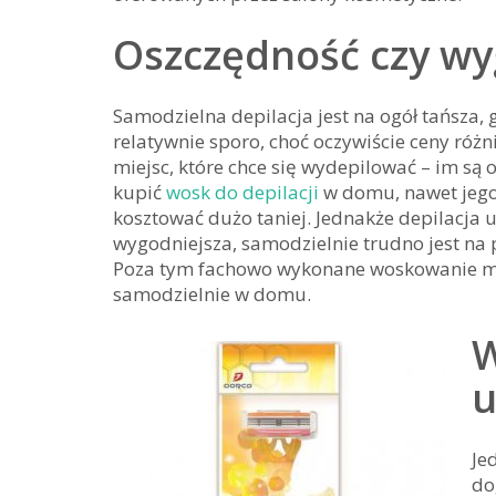
Oszczędność czy w
Samodzielna depilacja jest na ogół tańsza,
relatywnie sporo, choć oczywiście ceny różni
miejsc, które chce się wydepilować – im są o
kupić
wosk do depilacji
w domu, nawet jego 
kosztować dużo taniej. Jednakże depilacja 
wygodniejsza, samodzielnie trudno jest na
Poza tym fachowo wykonane woskowanie mo
samodzielnie w domu.
W
u
Je
do