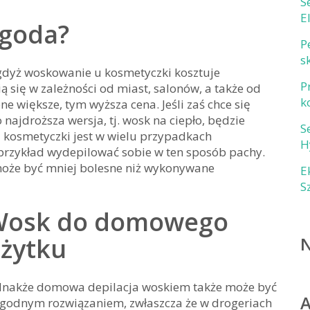
S
E
ygoda?
P
s
 gdyż woskowanie u kosmetyczki kosztuje
P
ą się w zależności od miast, salonów, a także od
k
ne większe, tym wyższa cena. Jeśli zaś chce się
najdroższa wersja, tj. wosk na ciepło, będzie
S
u kosmetyczki jest w wielu przypadkach
H
 przykład wydepilować sobie w ten sposób pachy.
że być mniej bolesne niż wykonywane
E
S
osk do domowego
żytku
dnakże domowa depilacja woskiem także może być
godnym rozwiązaniem, zwłaszcza że w drogeriach