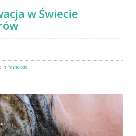
wacja w Świecie
rów
 in
Paznokcie