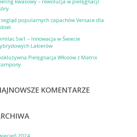
eeling kwasowy – rewolucja w pielęgnacji
kóry
rzegląd popularnych zapachów Versace dla
obiet
emilac 5w1 – Innowacja w Świecie
ybrydowych Lakierów
kskluzywna Pielęgnacja Włosów z Matrix
zampony
NAJNOWSZE KOMENTARZE
ARCHIWA
wiecień 2024