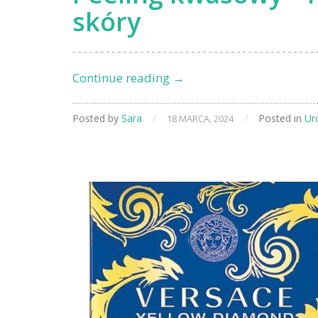
skóry
Peeling
Continue reading
→
kwasowy
–
Posted by
Sara
/
/
Posted in
Ur
18 MARCA, 2024
rewolucja
w
pielęgnacji
skóry