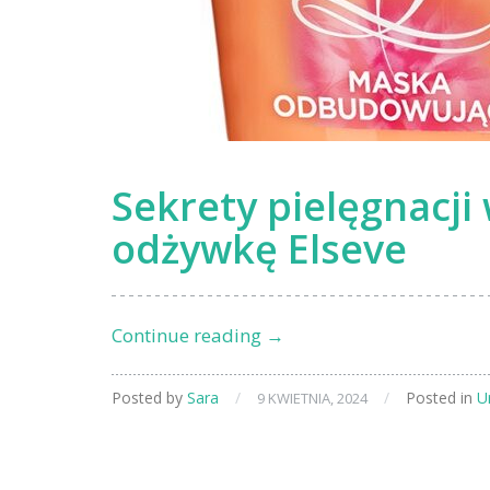
Sekrety pielęgnacji
odżywkę Elseve
Sekrety
Continue reading
→
pielęgnacji
włosów
Posted by
Sara
/
/
Posted in
U
9 KWIETNIA, 2024
–
poznaj
odżywkę
Elseve