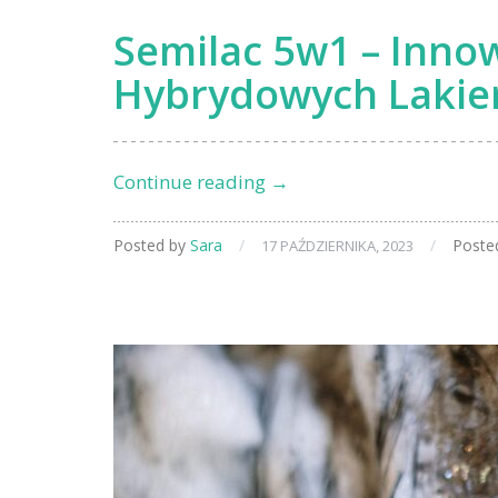
Semilac 5w1 – Inno
Hybrydowych Lakie
Semilac
Continue reading
→
5w1
–
Posted by
Sara
/
/
Posted
17 PAŹDZIERNIKA, 2023
Innowacja
w
Świecie
Hybrydowych
Lakierów