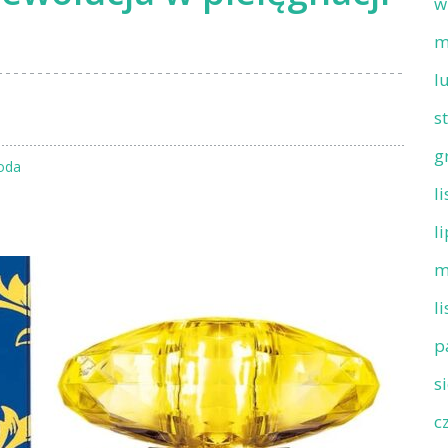
w
m
l
s
g
oda
l
l
m
l
p
s
c