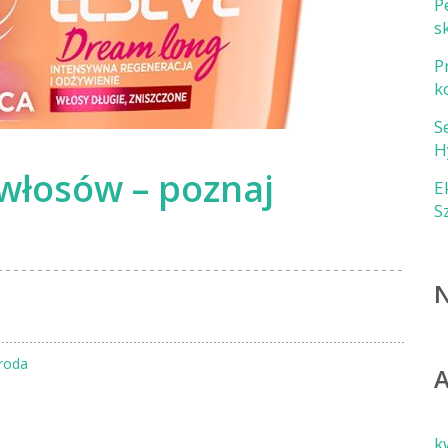
P
s
P
k
S
H
 włosów – poznaj
E
S
roda
k