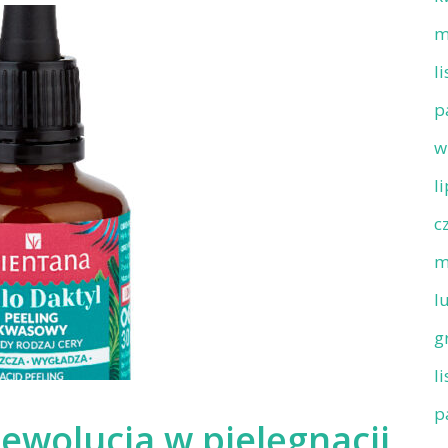
m
l
p
w
l
c
m
l
g
l
p
ewolucja w pielęgnacji