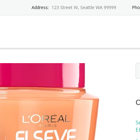
Address:
123 Street W, Seattle WA 99999
Pho
O
S
E