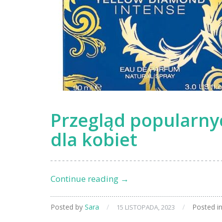
Przegląd popularny
dla kobiet
Przegląd
Continue reading
→
popularnych
zapachów
Posted by
Sara
/
/
Posted i
15 LISTOPADA, 2023
Versace