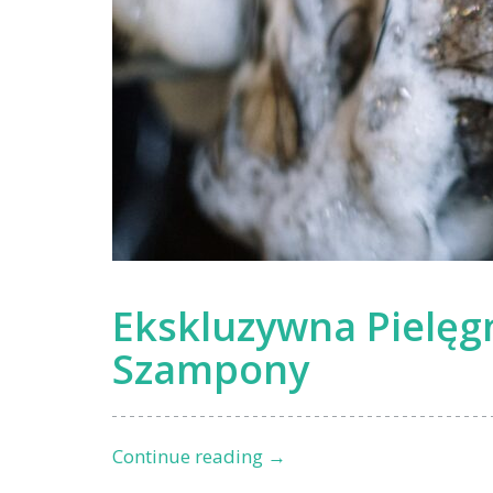
Ekskluzywna Pielęg
Szampony
Ekskluzywna
Continue reading
→
Pielęgnacja