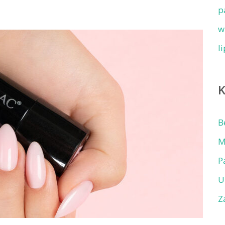
p
w
l
B
M
P
U
Z