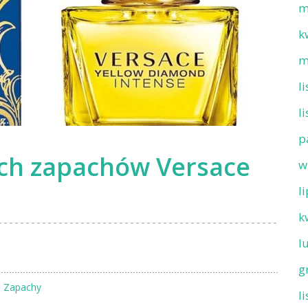
m
k
m
l
l
p
ch zapachów Versace
w
l
k
l
g
n
Zapachy
l