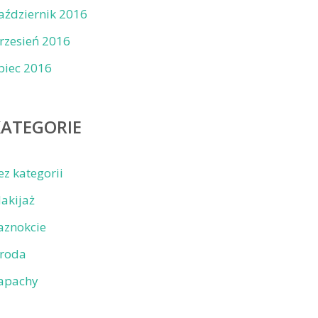
aździernik 2016
rzesień 2016
ipiec 2016
KATEGORIE
ez kategorii
akijaż
aznokcie
roda
apachy